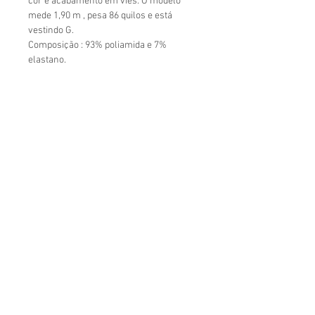
cor e acabamento em viés. O modelo
mede 1,90 m , pesa 86 quilos e está
vestindo G.
Composição : 93% poliamida e 7%
elastano.
Rio de Janeiro : Av Nossa Senhora de
Copacabana 340 - loja A - Copacabana
Segunda - Sexta 12:00 - 19:00 horas
Sábado - 10:00 - 17:00 horas